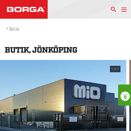
Borga
BUTIK, JÖNKÖPING
1
of
3